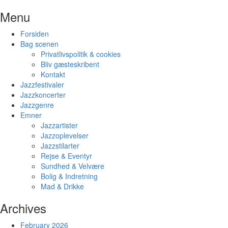
Skip
Menu
to
content
Forsiden
Bag scenen
Privatlivspolitik & cookies
Bliv gæsteskribent
Kontakt
Jazzfestivaler
Jazzkoncerter
Jazzgenre
Emner
Jazzartister
Jazzoplevelser
Jazzstilarter
Rejse & Eventyr
Sundhed & Velvære
Bolig & Indretning
Mad & Drikke
Archives
February 2026