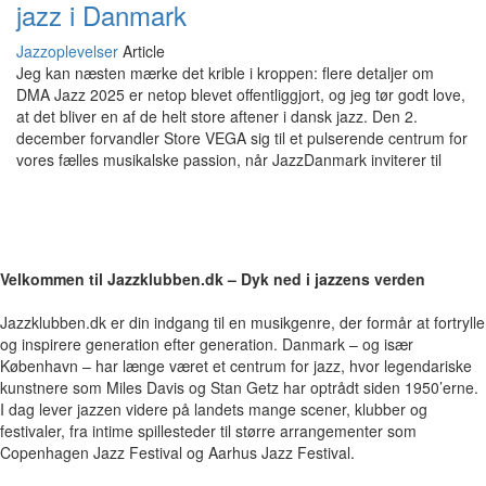
jazz i Danmark
Jazzoplevelser
Article
Jeg kan næsten mærke det krible i kroppen: flere detaljer om
DMA Jazz 2025 er netop blevet offentliggjort, og jeg tør godt love,
at det bliver en af de helt store aftener i dansk jazz. Den 2.
december forvandler Store VEGA sig til et pulserende centrum for
vores fælles musikalske passion, når JazzDanmark inviterer til
Velkommen til Jazzklubben.dk – Dyk ned i jazzens verden
Jazzklubben.dk er din indgang til en musikgenre, der formår at fortrylle
og inspirere generation efter generation. Danmark – og især
København – har længe været et centrum for jazz, hvor legendariske
kunstnere som Miles Davis og Stan Getz har optrådt siden 1950’erne.
I dag lever jazzen videre på landets mange scener, klubber og
festivaler, fra intime spillesteder til større arrangementer som
Copenhagen Jazz Festival og Aarhus Jazz Festival.