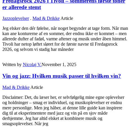
Fredagsrock 2026 i Tivoli – sommerens første toner
er allerede stemt
Jazzoplevelser
.
Mad & Drikke
Article
Jeg elsker den dér følelse, når noget begynder at tage form. Når man
kan ane konturerne af en sommer, der endnu ikke er kommet – men
allerede dufter af fadøl, varme aftener og musik under åben himmel.
Tivoli har netop løftet sløret for de første navne til Fredagsrock
2026, og selvom vi stadig har måneder
Written by
Nicolaj V.
November 1, 2025
Vin og jazz: Hvilken musik passer til hvilken vin?
Mad & Drikke
Article
Disclaimer: Det, du læser her, er selvfølgelig mine egne oplevelser
og holdninger – smag er individuel, og musikoplevelser er endnu
mere personlige. Men jeg håber, at denne lille guide kan inspirere
dig til at eksperimentere med jazz og vin på en sjov måde
derhjemme. Jeg har altid elsket at kombinere musik og
smagsoplevelser. Når jeg