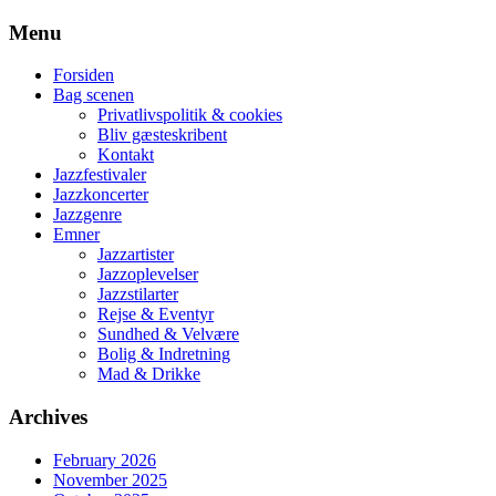
Skip
Menu
to
content
Forsiden
Bag scenen
Privatlivspolitik & cookies
Bliv gæsteskribent
Kontakt
Jazzfestivaler
Jazzkoncerter
Jazzgenre
Emner
Jazzartister
Jazzoplevelser
Jazzstilarter
Rejse & Eventyr
Sundhed & Velvære
Bolig & Indretning
Mad & Drikke
Archives
February 2026
November 2025