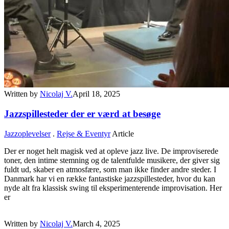
Written by
Nicolaj V.
April 18, 2025
Jazzspillesteder der er værd at besøge
Jazzoplevelser
.
Rejse & Eventyr
Article
Der er noget helt magisk ved at opleve jazz live. De improviserede
toner, den intime stemning og de talentfulde musikere, der giver sig
fuldt ud, skaber en atmosfære, som man ikke finder andre steder. I
Danmark har vi en række fantastiske jazzspillesteder, hvor du kan
nyde alt fra klassisk swing til eksperimenterende improvisation. Her
er
Written by
Nicolaj V.
March 4, 2025