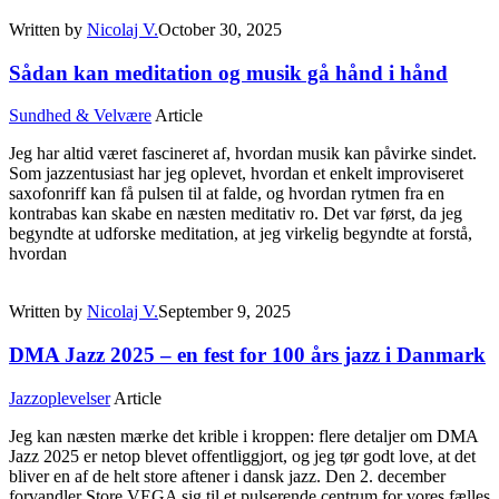
Written by
Nicolaj V.
October 30, 2025
Sådan kan meditation og musik gå hånd i hånd
Sundhed & Velvære
Article
Jeg har altid været fascineret af, hvordan musik kan påvirke sindet.
Som jazzentusiast har jeg oplevet, hvordan et enkelt improviseret
saxofonriff kan få pulsen til at falde, og hvordan rytmen fra en
kontrabas kan skabe en næsten meditativ ro. Det var først, da jeg
begyndte at udforske meditation, at jeg virkelig begyndte at forstå,
hvordan
Written by
Nicolaj V.
September 9, 2025
DMA Jazz 2025 – en fest for 100 års jazz i Danmark
Jazzoplevelser
Article
Jeg kan næsten mærke det krible i kroppen: flere detaljer om DMA
Jazz 2025 er netop blevet offentliggjort, og jeg tør godt love, at det
bliver en af de helt store aftener i dansk jazz. Den 2. december
forvandler Store VEGA sig til et pulserende centrum for vores fælles