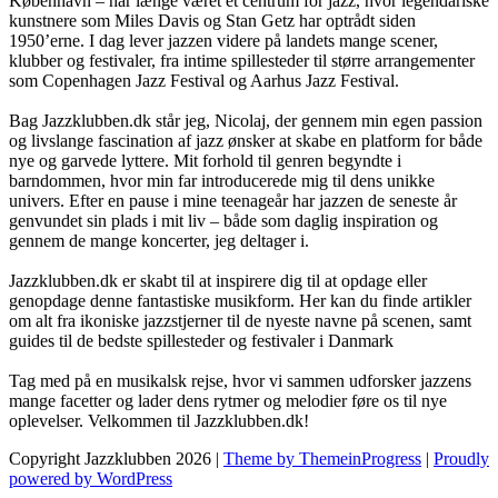
København – har længe været et centrum for jazz, hvor legendariske
kunstnere som Miles Davis og Stan Getz har optrådt siden
1950’erne. I dag lever jazzen videre på landets mange scener,
klubber og festivaler, fra intime spillesteder til større arrangementer
som Copenhagen Jazz Festival og Aarhus Jazz Festival.
Bag Jazzklubben.dk står jeg, Nicolaj, der gennem min egen passion
og livslange fascination af jazz ønsker at skabe en platform for både
nye og garvede lyttere. Mit forhold til genren begyndte i
barndommen, hvor min far introducerede mig til dens unikke
univers. Efter en pause i mine teenageår har jazzen de seneste år
genvundet sin plads i mit liv – både som daglig inspiration og
gennem de mange koncerter, jeg deltager i.
Jazzklubben.dk er skabt til at inspirere dig til at opdage eller
genopdage denne fantastiske musikform. Her kan du finde artikler
om alt fra ikoniske jazzstjerner til de nyeste navne på scenen, samt
guides til de bedste spillesteder og festivaler i Danmark
Tag med på en musikalsk rejse, hvor vi sammen udforsker jazzens
mange facetter og lader dens rytmer og melodier føre os til nye
oplevelser. Velkommen til Jazzklubben.dk!
Copyright Jazzklubben 2026 |
Theme by ThemeinProgress
|
Proudly
powered by WordPress