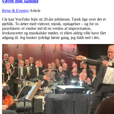
været den samme
Rejse & Eventyr
Article
I år kan YouTube fejre sit 20-års jubilæum. Tænk lige over det et
øjeblik. To årtier med videoer, musik, opdagelser – og for os
jazzelskere: et vindue ind til en verden af improvisation,
livekoncerter og musikalske møder, vi ellers aldrig ville have fået
adgang til. Jeg husker tydeligt første gang, jeg faldt ned i det,