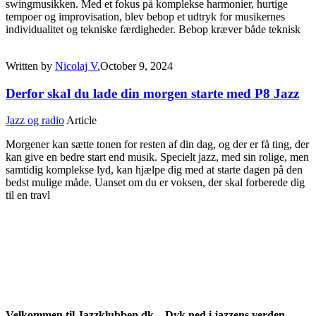
swingmusikken. Med et fokus på komplekse harmonier, hurtige
tempoer og improvisation, blev bebop et udtryk for musikernes
individualitet og tekniske færdigheder. Bebop kræver både teknisk
Written by
Nicolaj V.
October 9, 2024
Derfor skal du lade din morgen starte med P8 Jazz
Jazz og radio
Article
Morgener kan sætte tonen for resten af din dag, og der er få ting, der
kan give en bedre start end musik. Specielt jazz, med sin rolige, men
samtidig komplekse lyd, kan hjælpe dig med at starte dagen på den
bedst mulige måde. Uanset om du er voksen, der skal forberede dig
til en travl
Velkommen til Jazzklubben.dk – Dyk ned i jazzens verden