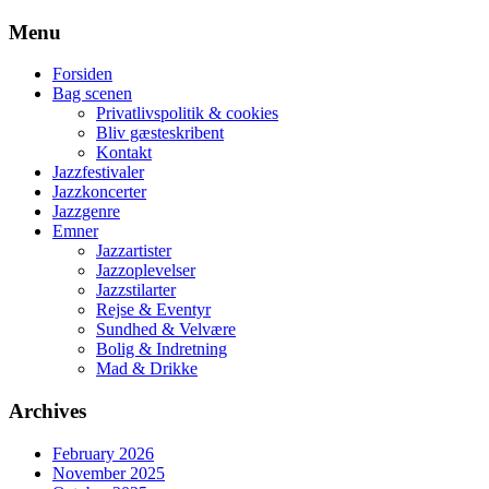
Skip
Menu
to
content
Forsiden
Bag scenen
Privatlivspolitik & cookies
Bliv gæsteskribent
Kontakt
Jazzfestivaler
Jazzkoncerter
Jazzgenre
Emner
Jazzartister
Jazzoplevelser
Jazzstilarter
Rejse & Eventyr
Sundhed & Velvære
Bolig & Indretning
Mad & Drikke
Archives
February 2026
November 2025