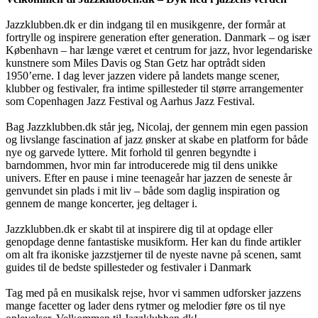
Jazzklubben.dk er din indgang til en musikgenre, der formår at
fortrylle og inspirere generation efter generation. Danmark – og især
København – har længe været et centrum for jazz, hvor legendariske
kunstnere som Miles Davis og Stan Getz har optrådt siden
1950’erne. I dag lever jazzen videre på landets mange scener,
klubber og festivaler, fra intime spillesteder til større arrangementer
som Copenhagen Jazz Festival og Aarhus Jazz Festival.
Bag Jazzklubben.dk står jeg, Nicolaj, der gennem min egen passion
og livslange fascination af jazz ønsker at skabe en platform for både
nye og garvede lyttere. Mit forhold til genren begyndte i
barndommen, hvor min far introducerede mig til dens unikke
univers. Efter en pause i mine teenageår har jazzen de seneste år
genvundet sin plads i mit liv – både som daglig inspiration og
gennem de mange koncerter, jeg deltager i.
Jazzklubben.dk er skabt til at inspirere dig til at opdage eller
genopdage denne fantastiske musikform. Her kan du finde artikler
om alt fra ikoniske jazzstjerner til de nyeste navne på scenen, samt
guides til de bedste spillesteder og festivaler i Danmark
Tag med på en musikalsk rejse, hvor vi sammen udforsker jazzens
mange facetter og lader dens rytmer og melodier føre os til nye