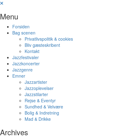
Skip
to
Menu
content
Forsiden
Bag scenen
Privatlivspolitik & cookies
Bliv gæsteskribent
Kontakt
Jazzfestivaler
Jazzkoncerter
Jazzgenre
Emner
Jazzartister
Jazzoplevelser
Jazzstilarter
Rejse & Eventyr
Sundhed & Velvære
Bolig & Indretning
Mad & Drikke
Archives