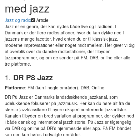
med jazz
Jazz og radio
Article
Jazz er en genre, der kan nydes både live og i radioen. I
Danmark er der flere radiostationer, hvor du kan dykke ned i
jazzens mange facetter, hvad enten du er til klassisk jazz,
moderne improvisationer eller noget midt imellem. Her giver vi dig
et overblik over de danske radiostationer, der tilbyder
jazzprogrammer, og om de sender på FM, DAB, online eller alle
tre platforme.
1.
DR P8 Jazz
Platforme
: FM (kun i nogle områder), DAB, Online
DR P8 Jazz er Danmarks landsdækkende jazzkanal, som
udelukkende fokuserer på jazzmusik. Her kan du høre alt fra de
største jazzklassikere til nyere eksperimenterende jazzartister.
Kanalen tilbyder en bred variation af programmer, der dykker ned
i både dansk og international jazzhistorie. P8 Jazz er tilgængelig
via DAB og online på DR’s hjemmeside eller app. På FM-båndet
kan den kun høres i udvalgte områder.