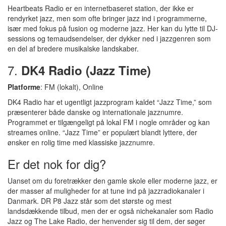
Heartbeats Radio er en internetbaseret station, der ikke er
rendyrket jazz, men som ofte bringer jazz ind i programmerne,
især med fokus på fusion og moderne jazz. Her kan du lytte til DJ-
sessions og temaudsendelser, der dykker ned i jazzgenren som
en del af bredere musikalske landskaber.
7.
DK4 Radio (Jazz Time)
Platforme
: FM (lokalt), Online
DK4 Radio har et ugentligt jazzprogram kaldet “Jazz Time,” som
præsenterer både danske og internationale jazznumre.
Programmet er tilgængeligt på lokal FM i nogle områder og kan
streames online. “Jazz Time” er populært blandt lyttere, der
ønsker en rolig time med klassiske jazznumre.
Er det nok for dig?
Uanset om du foretrækker den gamle skole eller moderne jazz, er
der masser af muligheder for at tune ind på jazzradiokanaler i
Danmark. DR P8 Jazz står som det største og mest
landsdækkende tilbud, men der er også nichekanaler som Radio
Jazz og The Lake Radio, der henvender sig til dem, der søger