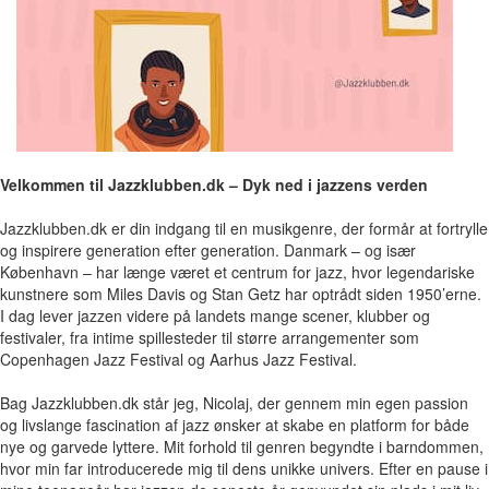
Velkommen til Jazzklubben.dk – Dyk ned i jazzens verden
Jazzklubben.dk er din indgang til en musikgenre, der formår at fortrylle
og inspirere generation efter generation. Danmark – og især
København – har længe været et centrum for jazz, hvor legendariske
kunstnere som Miles Davis og Stan Getz har optrådt siden 1950’erne.
I dag lever jazzen videre på landets mange scener, klubber og
festivaler, fra intime spillesteder til større arrangementer som
Copenhagen Jazz Festival og Aarhus Jazz Festival.
Bag Jazzklubben.dk står jeg, Nicolaj, der gennem min egen passion
og livslange fascination af jazz ønsker at skabe en platform for både
nye og garvede lyttere. Mit forhold til genren begyndte i barndommen,
hvor min far introducerede mig til dens unikke univers. Efter en pause i