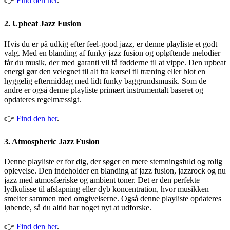
👉
Find den her
.
2.
Upbeat Jazz Fusion
Hvis du er på udkig efter feel-good jazz, er denne playliste et godt
valg. Med en blanding af funky jazz fusion og opløftende melodier
får du musik, der med garanti vil få fødderne til at vippe. Den upbeat
energi gør den velegnet til alt fra kørsel til træning eller blot en
hyggelig eftermiddag med lidt funky baggrundsmusik. Som de
andre er også denne playliste primært instrumentalt baseret og
opdateres regelmæssigt.
👉
Find den her
.
3.
Atmospheric Jazz Fusion
Denne playliste er for dig, der søger en mere stemningsfuld og rolig
oplevelse. Den indeholder en blanding af jazz fusion, jazzrock og nu
jazz med atmosfæriske og ambient toner. Det er den perfekte
lydkulisse til afslapning eller dyb koncentration, hvor musikken
smelter sammen med omgivelserne. Også denne playliste opdateres
løbende, så du altid har noget nyt at udforske.
👉
Find den her
.