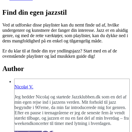
Find din egen jazzstil
Ved at udforske disse playlister kan du nemt finde ud af, hvilke
undergenrer og kunstnere der fanger din interesse. Jazz er en alsidig
genre, og med de rette værktøjer, som playlister, kan du dykke ned i
dens mangfoldighed på en enkel og tilgængelig måde.
Er du klar til at finde din nye yndlingsjazz? Start med en af de
ovenstående playlister og lad musikken guide dig!
Author
Nicolaj V.
Jeg hedder Nicolaj og startede Jazzklubben.dk som en del af
min egen rejse ind i jazzens verden. Mit forhold til jazz
begyndte i 90'erne, da min far introducerede mig for genren.
Efter en pause i teenageårene er jeg de seneste fem år vendt
stærkt tilbage, og jazzen er nu en fast del af min hverdag – fra
weekendkoncerter til timer med lytning i hverdagen.