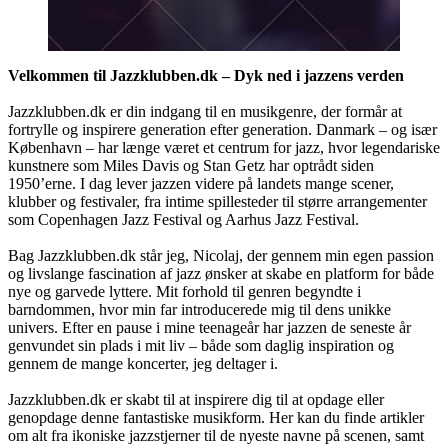
Velkommen til Jazzklubben.dk – Dyk ned i jazzens verden
Jazzklubben.dk er din indgang til en musikgenre, der formår at
fortrylle og inspirere generation efter generation. Danmark – og især
København – har længe været et centrum for jazz, hvor legendariske
kunstnere som Miles Davis og Stan Getz har optrådt siden
1950’erne. I dag lever jazzen videre på landets mange scener,
klubber og festivaler, fra intime spillesteder til større arrangementer
som Copenhagen Jazz Festival og Aarhus Jazz Festival.
Bag Jazzklubben.dk står jeg, Nicolaj, der gennem min egen passion
og livslange fascination af jazz ønsker at skabe en platform for både
nye og garvede lyttere. Mit forhold til genren begyndte i
barndommen, hvor min far introducerede mig til dens unikke
univers. Efter en pause i mine teenageår har jazzen de seneste år
genvundet sin plads i mit liv – både som daglig inspiration og
gennem de mange koncerter, jeg deltager i.
Jazzklubben.dk er skabt til at inspirere dig til at opdage eller
genopdage denne fantastiske musikform. Her kan du finde artikler
om alt fra ikoniske jazzstjerner til de nyeste navne på scenen, samt