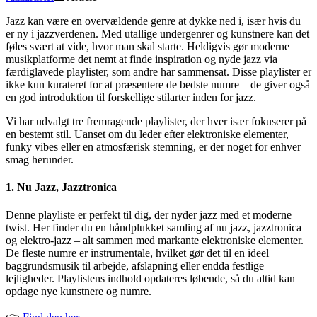
Jazz kan være en overvældende genre at dykke ned i, især hvis du
er ny i jazzverdenen. Med utallige undergenrer og kunstnere kan det
føles svært at vide, hvor man skal starte. Heldigvis gør moderne
musikplatforme det nemt at finde inspiration og nyde jazz via
færdiglavede playlister, som andre har sammensat. Disse playlister er
ikke kun kurateret for at præsentere de bedste numre – de giver også
en god introduktion til forskellige stilarter inden for jazz.
Vi har udvalgt tre fremragende playlister, der hver især fokuserer på
en bestemt stil. Uanset om du leder efter elektroniske elementer,
funky vibes eller en atmosfærisk stemning, er der noget for enhver
smag herunder.
1.
Nu Jazz, Jazztronica
Denne playliste er perfekt til dig, der nyder jazz med et moderne
twist. Her finder du en håndplukket samling af nu jazz, jazztronica
og elektro-jazz – alt sammen med markante elektroniske elementer.
De fleste numre er instrumentale, hvilket gør det til en ideel
baggrundsmusik til arbejde, afslapning eller endda festlige
lejligheder. Playlistens indhold opdateres løbende, så du altid kan
opdage nye kunstnere og numre.