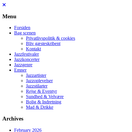
Skip
to
content
Menu
Forsiden
Bag scenen
Privatlivspolitik & cookies
Bliv gæsteskribent
Kontakt
Jazzfestivaler
Jazzkoncerter
Jazzgenre
Emner
Jazzartister
Jazzoplevelser
Jazzstilarter
Rejse & Eventyr
Sundhed & Velvære
Bolig & Indretning
Mad & Drikke
Archives
February 2026