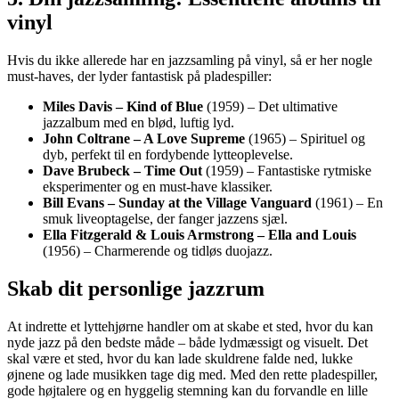
vinyl
Hvis du ikke allerede har en jazzsamling på vinyl, så er her nogle
must-haves, der lyder fantastisk på pladespiller:
Miles Davis – Kind of Blue
(1959) – Det ultimative
jazzalbum med en blød, luftig lyd.
John Coltrane – A Love Supreme
(1965) – Spirituel og
dyb, perfekt til en fordybende lytteoplevelse.
Dave Brubeck – Time Out
(1959) – Fantastiske rytmiske
eksperimenter og en must-have klassiker.
Bill Evans – Sunday at the Village Vanguard
(1961) – En
smuk liveoptagelse, der fanger jazzens sjæl.
Ella Fitzgerald & Louis Armstrong – Ella and Louis
(1956) – Charmerende og tidløs duojazz.
Skab dit personlige jazzrum
At indrette et lyttehjørne handler om at skabe et sted, hvor du kan
nyde jazz på den bedste måde – både lydmæssigt og visuelt. Det
skal være et sted, hvor du kan lade skuldrene falde ned, lukke
øjnene og lade musikken tage dig med. Med den rette pladespiller,
gode højtalere og en hyggelig stemning kan du forvandle en lille