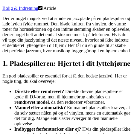
Bolig & Indretning
Article
Der er noget magisk ved at smide en jazzplade på en pladespiller og
lade lyden fylde rummet. Den bløde knitren fra vinylen, de varme
toner fra hornsektionen og den intime stemning skaber en oplevelse,
der er noget helt andet end at streame musik på telefonen. Hvis du
vil tage din jazzlytning til det næste niveau, hvorfor så ikke indrette
et dedikeret lyttehjørne i dit hjem? Her får du en guide til at skabe
det perfekte jazzrum, hvor musik og hygge går op i en højere enhed.
1. Pladespilleren: Hjertet i dit lyttehjørne
En god pladespiller er essentiel for at få den bedste jazzlyd. Her er
nogle ting, du skal overveje:
Direkte eller remdrevet?
Direkte drevne pladespillere er
gode til DJ-brug, men til hjemmebrug anbefales en
remdrevet model
, da den reducerer vibrationer.
Manuel eller automatisk?
En manuel pladespiller kræver, at
du selv sætter nålen på og af vinylen, mens en automatisk gør
det for dig. Mange entusiaster sværger til den manuelle
oplevelse.
Indbygget forforstærker eller ej?
Hvis din pladespiller ikke