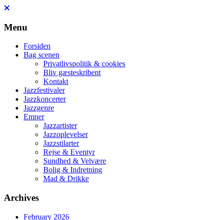
Skip
to
content
Menu
Forsiden
Bag scenen
Privatlivspolitik & cookies
Bliv gæsteskribent
Kontakt
Jazzfestivaler
Jazzkoncerter
Jazzgenre
Emner
Jazzartister
Jazzoplevelser
Jazzstilarter
Rejse & Eventyr
Sundhed & Velvære
Bolig & Indretning
Mad & Drikke
Archives
February 2026