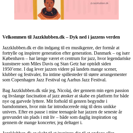
Velkommen til Jazzklubben.dk – Dyk ned i jazzens verden
Jazzklubben.dk er din indgang til en musikgenre, der formår at
fortrylle og inspirere generation efter generation. Danmark – og især
København – har længe været et centrum for jazz, hvor legendariske
kunstnere som Miles Davis og Stan Getz har optrådt siden
1950’erne. I dag lever jazzen videre på landets mange scener,
klubber og festivaler, fra intime spillesteder til større arrangementer
som Copenhagen Jazz Festival og Aarhus Jazz Festival.
Bag Jazzklubben.dk står jeg, Nicolaj, der gennem min egen passion
og livslange fascination af jazz ønsker at skabe en platform for både
nye og garvede lyttere. Mit forhold til genren begyndte i
barndommen, hvor min far introducerede mig til dens unikke
univers. Efter en pause i mine teenageår har jazzen de seneste år
genvundet sin plads i mit liv – både som daglig inspiration og
gennem de mange koncerter, jeg deltager i.