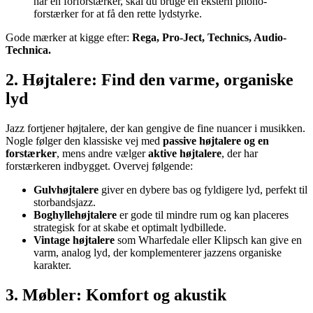
har en forforstærker, skal du bruge en ekstern phono-
forstærker for at få den rette lydstyrke.
Gode mærker at kigge efter:
Rega, Pro-Ject, Technics, Audio-
Technica.
2. Højtalere: Find den varme, organiske
lyd
Jazz fortjener højtalere, der kan gengive de fine nuancer i musikken.
Nogle følger den klassiske vej med
passive højtalere og en
forstærker
, mens andre vælger
aktive højtalere
, der har
forstærkeren indbygget. Overvej følgende:
Gulvhøjtalere
giver en dybere bas og fyldigere lyd, perfekt til
storbandsjazz.
Boghyllehøjtalere
er gode til mindre rum og kan placeres
strategisk for at skabe et optimalt lydbillede.
Vintage højtalere
som Wharfedale eller Klipsch kan give en
varm, analog lyd, der komplementerer jazzens organiske
karakter.
3. Møbler: Komfort og akustik