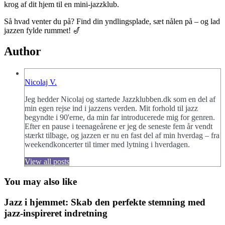
krog af dit hjem til en mini-jazzklub.
Så hvad venter du på? Find din yndlingsplade, sæt nålen på – og lad
jazzen fylde rummet! 🎷
Author
Nicolaj V.
Jeg hedder Nicolaj og startede Jazzklubben.dk som en del af
min egen rejse ind i jazzens verden. Mit forhold til jazz
begyndte i 90'erne, da min far introducerede mig for genren.
Efter en pause i teenageårene er jeg de seneste fem år vendt
stærkt tilbage, og jazzen er nu en fast del af min hverdag – fra
weekendkoncerter til timer med lytning i hverdagen.
View all posts
You may also like
Jazz i hjemmet: Skab den perfekte stemning med
jazz-inspireret indretning