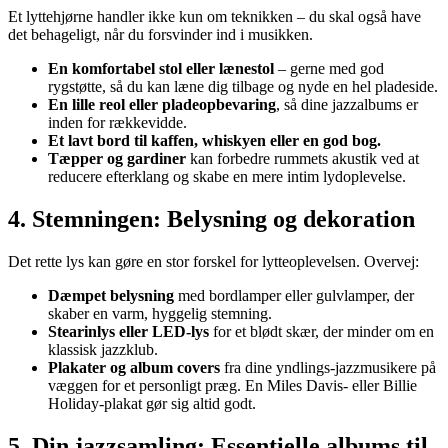
Et lyttehjørne handler ikke kun om teknikken – du skal også have
det behageligt, når du forsvinder ind i musikken.
En komfortabel stol eller lænestol
– gerne med god
rygstøtte, så du kan læne dig tilbage og nyde en hel pladeside.
En lille reol eller pladeopbevaring
, så dine jazzalbums er
inden for rækkevidde.
Et lavt bord til kaffen, whiskyen eller en god bog.
Tæpper og gardiner
kan forbedre rummets akustik ved at
reducere efterklang og skabe en mere intim lydoplevelse.
4. Stemningen: Belysning og dekoration
Det rette lys kan gøre en stor forskel for lytteoplevelsen. Overvej:
Dæmpet belysning
med bordlamper eller gulvlamper, der
skaber en varm, hyggelig stemning.
Stearinlys eller LED-lys
for et blødt skær, der minder om en
klassisk jazzklub.
Plakater og album covers
fra dine yndlings-jazzmusikere på
væggen for et personligt præg. En Miles Davis- eller Billie
Holiday-plakat gør sig altid godt.
5. Din jazzsamling: Essentielle albums til