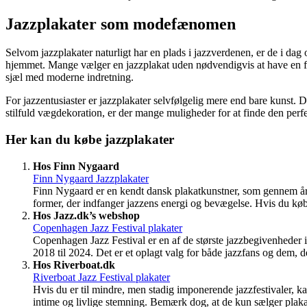
Jazzplakater som modefænomen
Selvom jazzplakater naturligt har en plads i jazzverdenen, er de i dag 
hjemmet. Mange vælger en jazzplakat uden nødvendigvis at have en for
sjæl med moderne indretning.
For jazzentusiaster er jazzplakater selvfølgelig mere end bare kunst. 
stilfuld vægdekoration, er der mange muligheder for at finde den perfe
Her kan du købe jazzplakater
Hos Finn Nygaard
Finn Nygaard Jazzplakater
Finn Nygaard er en kendt dansk plakatkunstner, som gennem åren
former, der indfanger jazzens energi og bevægelse. Hvis du køber
Hos Jazz.dk’s webshop
Copenhagen Jazz Festival plakater
Copenhagen Jazz Festival er en af de største jazzbegivenheder i 
2018 til 2024. Det er et oplagt valg for både jazzfans og dem, 
Hos Riverboat.dk
Riverboat Jazz Festival plakater
Hvis du er til mindre, men stadig imponerende jazzfestivaler, kan
intime og livlige stemning. Bemærk dog, at de kun sælger plakaten