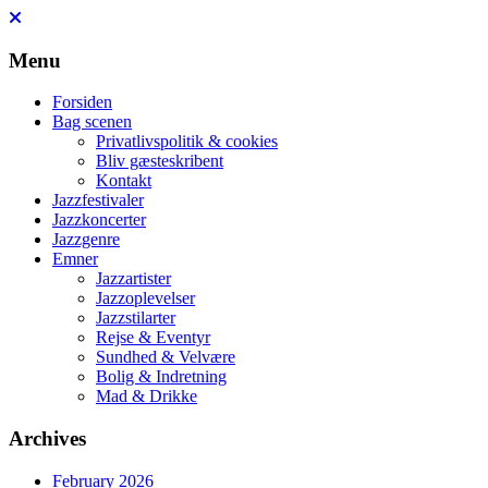
Skip
to
content
Menu
Forsiden
Bag scenen
Privatlivspolitik & cookies
Bliv gæsteskribent
Kontakt
Jazzfestivaler
Jazzkoncerter
Jazzgenre
Emner
Jazzartister
Jazzoplevelser
Jazzstilarter
Rejse & Eventyr
Sundhed & Velvære
Bolig & Indretning
Mad & Drikke
Archives
February 2026