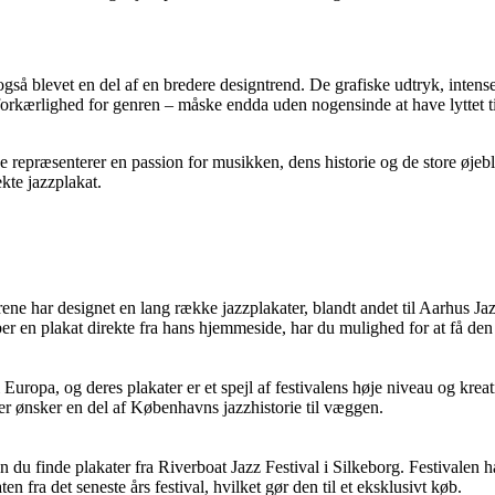
også blevet en del af en bredere designtrend. De grafiske udtryk, intense
kærlighed for genren – måske endda uden nogensinde at have lyttet til
De repræsenterer en passion for musikken, dens historie og de store øjebl
kte jazzplakat.
e har designet en lang række jazzplakater, blandt andet til Aarhus Ja
 en plakat direkte fra hans hjemmeside, har du mulighed for at få den s
Europa, og deres plakater er et spejl af festivalens høje niveau og krea
der ønsker en del af Københavns jazzhistorie til væggen.
 du finde plakater fra Riverboat Jazz Festival i Silkeborg. Festivalen ha
 fra det seneste års festival, hvilket gør den til et eksklusivt køb.