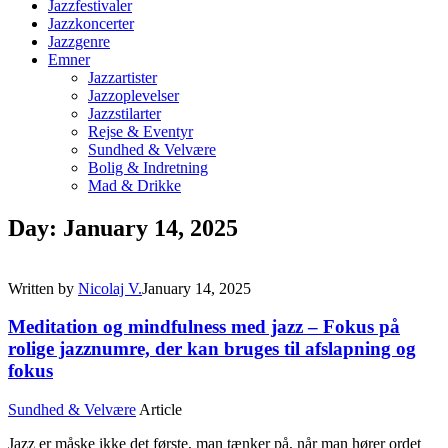
Jazzfestivaler
Jazzkoncerter
Jazzgenre
Emner
Jazzartister
Jazzoplevelser
Jazzstilarter
Rejse & Eventyr
Sundhed & Velvære
Bolig & Indretning
Mad & Drikke
Day: January 14, 2025
Written by
Nicolaj V.
January 14, 2025
Meditation og mindfulness med jazz – Fokus på
rolige jazznumre, der kan bruges til afslapning og
fokus
Sundhed & Velvære
Article
Jazz er måske ikke det første, man tænker på, når man hører ordet