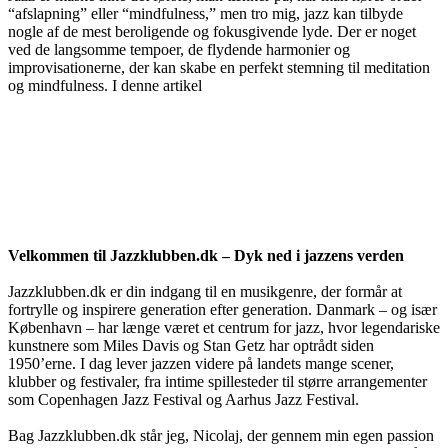
“afslapning” eller “mindfulness,” men tro mig, jazz kan tilbyde
nogle af de mest beroligende og fokusgivende lyde. Der er noget
ved de langsomme tempoer, de flydende harmonier og
improvisationerne, der kan skabe en perfekt stemning til meditation
og mindfulness. I denne artikel
Velkommen til Jazzklubben.dk – Dyk ned i jazzens verden
Jazzklubben.dk er din indgang til en musikgenre, der formår at
fortrylle og inspirere generation efter generation. Danmark – og især
København – har længe været et centrum for jazz, hvor legendariske
kunstnere som Miles Davis og Stan Getz har optrådt siden
1950’erne. I dag lever jazzen videre på landets mange scener,
klubber og festivaler, fra intime spillesteder til større arrangementer
som Copenhagen Jazz Festival og Aarhus Jazz Festival.
Bag Jazzklubben.dk står jeg, Nicolaj, der gennem min egen passion