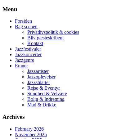
Skip
Menu
to
content
Forsiden
Bag scenen
Privatlivspolitik & cookies
Bliv gæsteskribent
Kontakt
Jazzfestivaler
Jazzkoncerter
Jazzgenre
Emner
Jazzartister
Jazzoplevelser
Jazzstilarter
Rejse & Eventyr
Sundhed & Velvære
Bolig & Indretning
Mad & Drikke
Archives
February 2026
November 2025