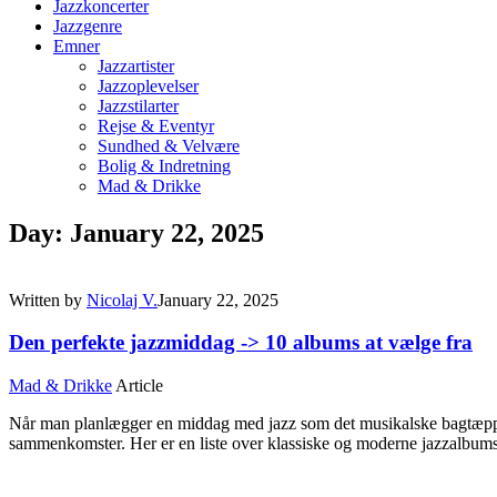
Jazzkoncerter
Jazzgenre
Emner
Jazzartister
Jazzoplevelser
Jazzstilarter
Rejse & Eventyr
Sundhed & Velvære
Bolig & Indretning
Mad & Drikke
Day: January 22, 2025
Written by
Nicolaj V.
January 22, 2025
Den perfekte jazzmiddag -> 10 albums at vælge fra
Mad & Drikke
Article
Når man planlægger en middag med jazz som det musikalske bagtæppe, e
sammenkomster. Her er en liste over klassiske og moderne jazzalbums,