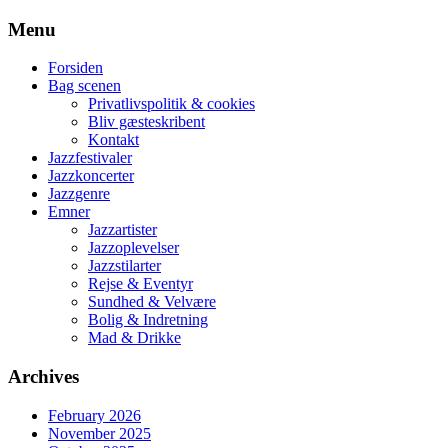
Skip
Menu
to
content
Forsiden
Bag scenen
Privatlivspolitik & cookies
Bliv gæsteskribent
Kontakt
Jazzfestivaler
Jazzkoncerter
Jazzgenre
Emner
Jazzartister
Jazzoplevelser
Jazzstilarter
Rejse & Eventyr
Sundhed & Velvære
Bolig & Indretning
Mad & Drikke
Archives
February 2026
November 2025