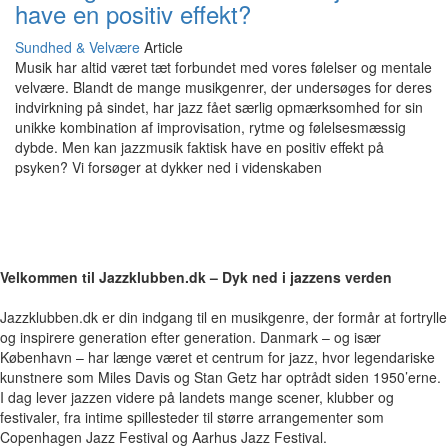
have en positiv effekt?
Sundhed & Velvære
Article
Musik har altid været tæt forbundet med vores følelser og mentale
velvære. Blandt de mange musikgenrer, der undersøges for deres
indvirkning på sindet, har jazz fået særlig opmærksomhed for sin
unikke kombination af improvisation, rytme og følelsesmæssig
dybde. Men kan jazzmusik faktisk have en positiv effekt på
psyken? Vi forsøger at dykker ned i videnskaben
Velkommen til Jazzklubben.dk – Dyk ned i jazzens verden
Jazzklubben.dk er din indgang til en musikgenre, der formår at fortrylle
og inspirere generation efter generation. Danmark – og især
København – har længe været et centrum for jazz, hvor legendariske
kunstnere som Miles Davis og Stan Getz har optrådt siden 1950’erne.
I dag lever jazzen videre på landets mange scener, klubber og
festivaler, fra intime spillesteder til større arrangementer som
Copenhagen Jazz Festival og Aarhus Jazz Festival.