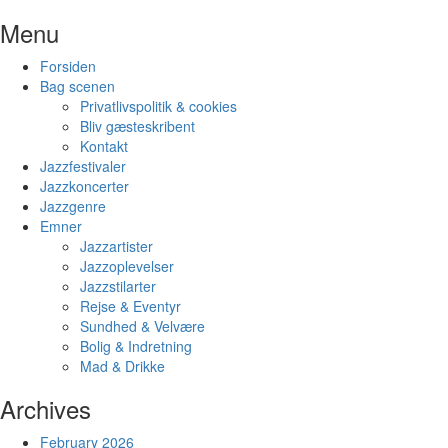
Skip
Menu
to
content
Forsiden
Bag scenen
Privatlivspolitik & cookies
Bliv gæsteskribent
Kontakt
Jazzfestivaler
Jazzkoncerter
Jazzgenre
Emner
Jazzartister
Jazzoplevelser
Jazzstilarter
Rejse & Eventyr
Sundhed & Velvære
Bolig & Indretning
Mad & Drikke
Archives
February 2026